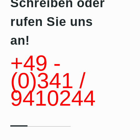
Schreiben oder
rufen Sie uns
an!
+49 -
(0)341 /
9410244